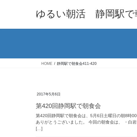
コ
ナ
ン
ビ
ゆるい朝活 静岡駅で
テ
ゲ
ン
ー
ツ
シ
へ
ョ
ス
ン
キ
に
ッ
移
HOME
静岡駅で朝食会411-420
プ
動
2017年5月6日
第420回静岡駅で朝食会
第420回静岡駅で朝食会は、5月6日土曜日の朝8時
ありがとうございました。 今回の朝食会は、 ・白岩
[…]