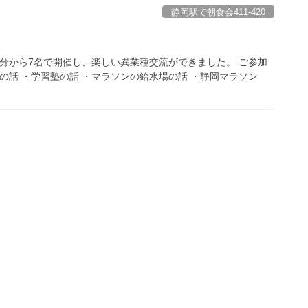
静岡駅で朝食会411-420
00分から7名で開催し、楽しい異業種交流ができました。 ご参加
の話 ・学習塾の話 ・マラソンの給水場の話 ・静岡マラソン