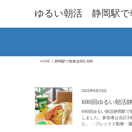
コ
ナ
ン
ビ
ゆるい朝活 静岡駅で
テ
ゲ
ン
ー
ツ
シ
へ
ョ
ス
ン
キ
に
ッ
移
HOME
静岡駅で朝食会681-690
プ
動
2022年8月23日
690回ゆるい朝活
690回ゆるい朝活静岡駅で
しました。参加者は合計3
た。 ・フレックス勤務・週