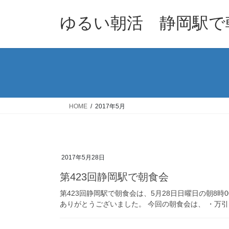
コ
ナ
ン
ビ
ゆるい朝活 静岡駅で
テ
ゲ
ン
ー
ツ
シ
へ
ョ
ス
ン
キ
に
ッ
移
HOME
2017年5月
プ
動
2017年5月28日
第423回静岡駅で朝食会
第423回静岡駅で朝食会は、5月28日日曜日の朝8
ありがとうございました。 今回の朝食会は、 ・万引き