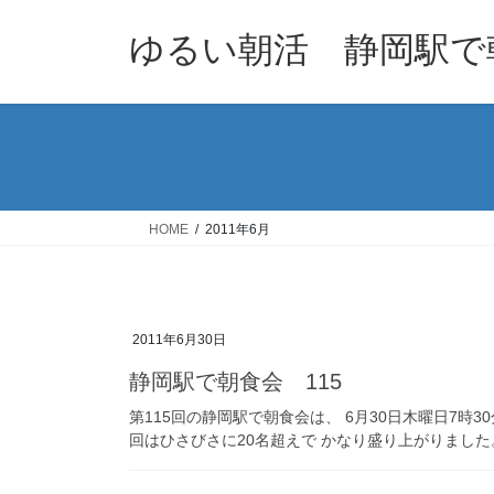
コ
ナ
ン
ビ
ゆるい朝活 静岡駅で
テ
ゲ
ン
ー
ツ
シ
へ
ョ
ス
ン
キ
に
ッ
移
HOME
2011年6月
プ
動
2011年6月30日
静岡駅で朝食会 115
第115回の静岡駅で朝食会は、 6月30日木曜日7時3
回はひさびさに20名超えで かなり盛り上がりました。