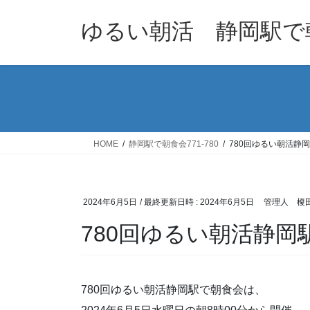
コ
ナ
ン
ビ
ゆるい朝活 静岡駅で
テ
ゲ
ン
ー
ツ
シ
へ
ョ
ス
ン
キ
に
ッ
移
HOME
静岡駅で朝食会771-780
780回ゆるい朝活静
プ
動
2024年6月5日
/ 最終更新日時 :
2024年6月5日
管理人 榎
780回ゆるい朝活静岡
780回ゆるい朝活静岡駅で朝食会は、